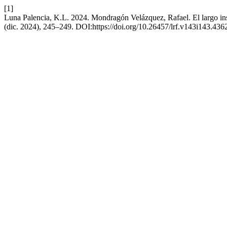
[1]
Luna Palencia, K.L. 2024. Mondragón Velázquez, Rafael. El largo ins
(dic. 2024), 245–249. DOI:https://doi.org/10.26457/lrf.v143i143.436