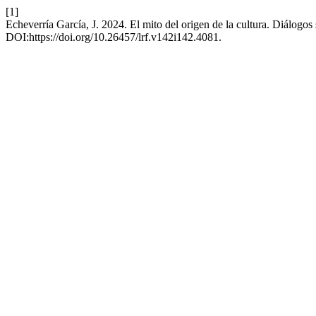
[1]
Echeverría García, J. 2024. El mito del origen de la cultura. Diálogo
DOI:https://doi.org/10.26457/lrf.v142i142.4081.