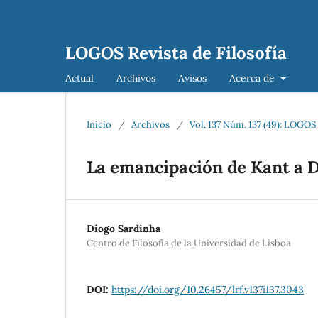
LOGOS Revista de Filosofía
Actual
Archivos
Avisos
Acerca de
Inicio
/
Archivos
/
Vol. 137 Núm. 137 (49): LOGOS 
La emancipación de Kant a 
Diogo Sardinha
Centro de Filosofía de la Universidad de Lisboa
DOI:
https://doi.org/10.26457/lrf.v137i137.3043