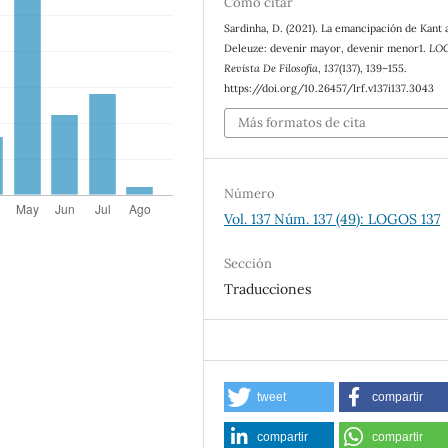
Cómo citar
Sardinha, D. (2021). La emancipación de Kant 
Deleuze: devenir mayor, devenir menor1.
LO
Revista De Filosofía
,
137
(137), 139–155.
https://doi.org/10.26457/lrf.v137i137.3043
Más formatos de cita
Número
Vol. 137 Núm. 137 (49): LOGOS 137
Sección
Traducciones
tweet
compartir
compartir
compartir