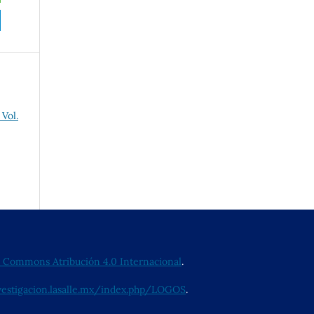
Vol.
e Commons Atribución 4.0 Internacional
.
nvestigacion.lasalle.mx/index.php/LOGOS
.