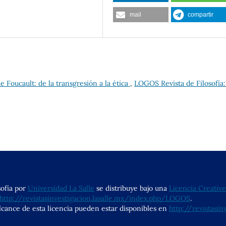
mail
compartir
de Foucault: de la transgresión a la ética
,
LOGOS Revista de Filosofía: 
ofía por
Universidad La Salle
se distribuye bajo una
Licencia Creativ
http://revistasinvestigacion.lasalle.mx/index.php/LOGOS
.
lcance de esta licencia pueden estar disponibles en
http://revistasi