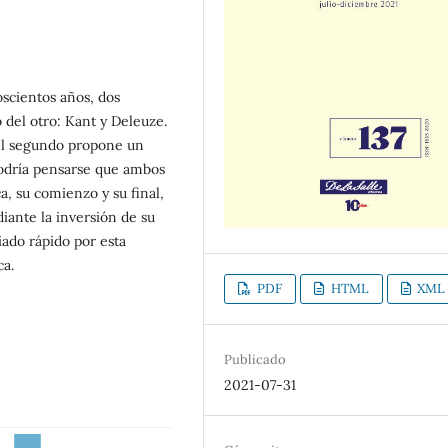
oscientos años, dos
 del otro: Kant y Deleuze.
el segundo propone un
odría pensarse que ambos
, su comienzo y su final,
diante la inversión de su
ado rápido por esta
ca.
PDF
HTML
XML
Publicado
2021-07-31