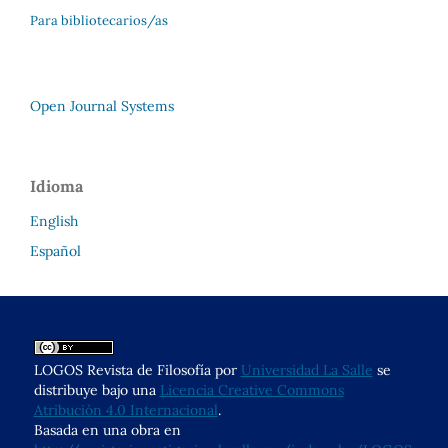
Para bibliotecarios/as
Open Journal Systems
Idioma
English
Español
LOGOS Revista de Filosofía por
Universidad La Salle
se
distribuye bajo una
Licencia Creative Commons
Atribución 4.0 Internacional
.
Basada en una obra en