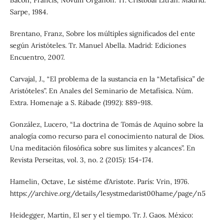
Bacon, Francis, Novum Organon. Tr. Cristóbal Litrán. Madrid:
Sarpe, 1984.
Brentano, Franz, Sobre los múltiples significados del ente
según Aristóteles. Tr. Manuel Abella. Madrid: Ediciones
Encuentro, 2007.
Carvajal, J., “El problema de la sustancia en la “Metafísica” de
Aristóteles”. En Anales del Seminario de Metafísica. Núm.
Extra. Homenaje a S. Rábade (1992): 889-918.
González, Lucero, “La doctrina de Tomás de Aquino sobre la
analogía como recurso para el conocimiento natural de Dios.
Una meditación filosófica sobre sus límites y alcances”. En
Revista Perseitas, vol. 3, no. 2 (2015): 154-174.
Hamelin, Octave, Le sistéme d’Aristote. París: Vrin, 1976.
https://archive.org/details/lesystmedarist00hame/page/n5
Heidegger, Martin, El ser y el tiempo. Tr. J. Gaos. México: