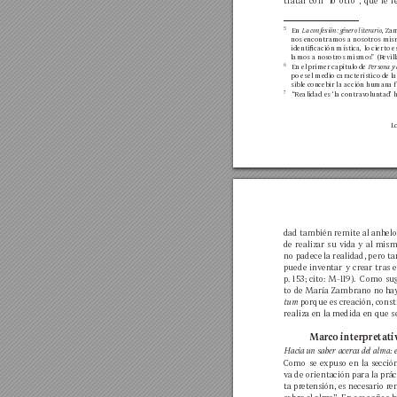
tratar 
con 
“lo 
otro
”, 
que 
le 
r
5
En 
La 
confesión: 
género 
l
iterario
, 
Zam
nos encontramos a 
nosotros mis
identicación mística, 
lo cierto e
lamos a nosotros mismos” (R
evil
6
En el 
primer 
capítulo 
de 
P
ersona 
y
po es 
el medio car
acterístico de 
l
sible concebir la acción human
a 
7
“Realidad es ‘la contr
av
oluntad’ h
Lo
dad t
ambién remite 
al anhelo
de 
realizar 
su 
vida 
y 
al 
mism
no padece 
la realidad, 
p
ero 
ta
puede
inv
entar 
y 
crear 
tras 
e
p. 
153; 
cito: 
M-119).Como 
sug
to de M
aría Zambrano no h
a
tum 
porque 
es 
creación, 
const
realiza en la 
medida en que se
Mar
co interpretati
Hacia 
un s
aber acerca 
del alma: e
Como 
se 
expuso 
en 
la 
secció
v
a 
de 
orientación 
para la 
prác
ta pr
etensión, es necesario r
e