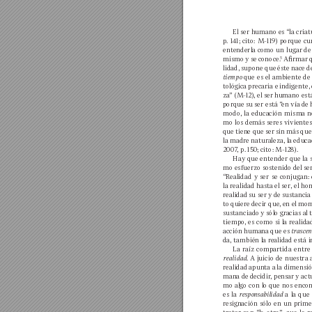
El ser hum
ano es “la criat
p. 
141; 
cito: 
M
-119) 
p
orque 
cu
entenderla como 
un 
lugar de
mismo 
y se 
conoce.
Armar 
5
lidad, 
supone que 
éste n
ace d
tiempo
que 
es 
el 
ambiente 
de 
tológica 
precaria e 
indigente, 
za
” (M
-12), el 
ser 
humano 
est
porque 
su 
ser está 
“
en 
vía 
de 
modo, 
la 
educación 
mism
a 
n
mo 
los 
demás seres 
vivientes
que 
tiene que 
ser sin 
más 
que
la m
adre n
atur
aleza
, la 
educac
2007
, p. 150; cito: M
-128).
Hay que 
entender que 
la 
mo esfuerzo 
sostenido del ser
“R
ealidad 
y 
ser 
se 
conjugan: 
la realidad hasta el ser
, el 
hom
realidad 
su ser 
y 
de 
sustancia
to 
quiere 
decir que, 
en el 
mom
sustanciado 
y sólo gr
acias al 
tiempo, 
es 
como 
si 
la 
realida
acción hum
ana 
que es 
trascen
da, también la r
ealidad está 
La 
raíz 
compartida 
entre
realidad
. 
A 
juicio 
de 
nuestra 
realidad 
apunta 
a 
la dimensió
man
a de 
decidir
, pensar 
y act
mo algo 
con 
lo que 
nos 
encon
es 
la 
responsabilidad
a 
la 
que 
resign
ación 
sólo 
en 
un 
prime