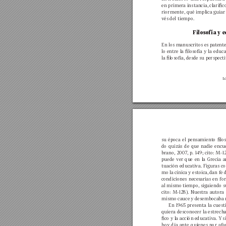
en primer
a instancia, 
claric
riormente, qué implica guiar 
v
és del tiempo.
Filosofía y 
En los manuscrit
os es patent
lo 
entre 
la 
losofía 
y 
la 
educa
la losofía, desde su perspecti
Lo
su 
época 
el 
pensamiento 
lo
do 
quizás 
de 
que 
nadie 
encu
brano, 
20
07
, 
p. 
149; 
cito: 
M-1
puede 
ver 
que 
en 
la 
Grecia 
a
tuación 
educativa. 
Figuras 
c
mo la 
cínica y estoica, 
dan fe 
condiciones 
necesarias 
en 
fo
al mismo tiempo, siguiendo s
cito: 
M
-128). 
Nuestra 
autora 
mismo cauce 
y desembo
caba 
En 
1965 
presenta 
la 
cuest
quiera desconocer 
la 
estrech
co y 
la acción 
educativ
a. Y 
s
hoy 
día 
ante 
quienes 
por 
afa