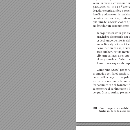
v
ean 
forzados 
a 
considerar e
p.149; cito: M
-128). La losof
dor
, darle 
certidumbre 
y servi
losofía 
y educación: 
la 
realida
de est
os manuscrit
os, junto 
c
que un
a de las 
condiciones q
ría brindar un conocimiento 
Par
a que una losofía pudies
sita, h
abría de ofrecerle un
a 
es 
decir 
un 
cono
cimiento 
del
v
erso. P
ero algo 
más: 
un itine
de r
ealidad entr
e las que 
tien
todo también. Naturalmente 
ello v
amos 
a intentar en esta
el ser 
y la realidad. 
O dicho d
humano 
sujeto que 
es la 
resp
Zambrano (2007
) 
propon
prometido 
con 
la 
educación, 
de la 
realidad o, 
en otras 
pala
estructur
a 
mediante la 
cual 
“
conocimiento 
del 
hombre” 
tente entre el ser humano y l
de que éste 
se realice plen
ame
138
Educar: Despertar a 
la realidad 
Zambrano 
/ Darío Cam
acho Lea