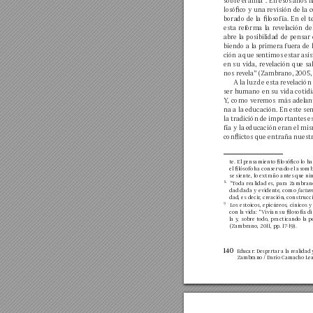
sobre el alm
a”. En esos años h
losóco 
y 
una revisión 
de 
la 
c
borado 
de 
la 
losofía. 
En 
el 
t
esta 
ref
orma 
la 
rev
elación 
del
abre 
la 
posibilidad 
de 
pensar 
biendo 
a 
la 
primera 
fuera 
de 
ción a 
que sentimos estar 
asis
en 
su 
vida, 
rev
elación 
que 
sa
nos rev
ela” 
(
Zambrano, 
20
05, 
A 
la luz 
de esta 
rev
elación
ser humano en su 
vida cotidi
Y
, 
como 
ver
emos 
más 
adelan
na a la educación. 
En este sen
la 
tradición 
de 
imp
ortantes 
e
fía y la 
educación er
an el mis
conictos que entr
aña nuest
te. El pensamiento losóco lo ha
el lósofo 
ha conserv
ado el asomb
se siente, lo extraño ant
es que ni
8
“
Toda realidad es, 
para Zambrano
dad dada 
y 
evidente, como 
fact
um
dad, es decir
, creación, construcc
9
Los 
estoicos, 
epicúreos, 
cínicos 
y
con la 
vida
: “V
ivían su losofía 
di
la 
y
, 
sobre todo, 
practicando la 
p
(Zambrano, 2011, pp. 17
-19). 
140
Educar: Despertar 
a la 
realidad y
Zambrano 
/ Darío Cam
acho Lea