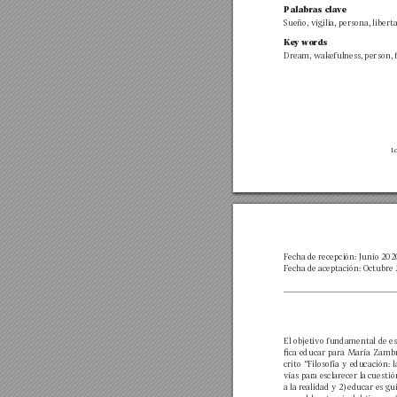
Palabr
as clav
e
Sueño, vigilia, persona, 
lib
erta
K
ey words
Dream, w
akefulness, 
p
erson, 
Lo
Fecha 
de recepción: Junio 
202
Fecha 
de aceptación: Oct
ubre
El objetivo fundamental de est
ca 
educar 
para 
María 
Zamb
crito 
“Filosofía 
y 
educación: 
l
vías par
a esclarecer la 
cuestión
a la r
ealidad y 2) 
educar es gui