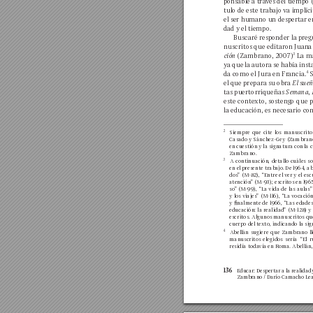
ponsable a trav
és del tiempo 
tulo de este trabajo v
a implíci
el ser humano un despertar e
dad y 
el tiempo.
Buscaré 
responder la 
preg
nuscritos 
que editar
on Juana
ción
(Zambrano, 20
07)
La 
m
.3
y
a que 
la autor
a se 
había 
inst
da como el Jura en Fr
ancia.
 
4
el que 
prepara 
su obr
a 
El 
sueñ
tas 
puertorriqueñas 
Semana
,
 
este contexto, sosten
go 
que p
la educación, 
es necesario co
2
Siempre 
que 
cite 
los 
m
anuscrito
Casado y 
Sánchez-Gey 
(Zambrano
en 
cuestión y 
la sign
a
tur
a con 
la 
Zambrano.
3
A 
continuación, 
detallo 
cuáles 
so
en el 
presente trabajo. 
De 1964, a
dos” (M
-82), “Entre 
el ver 
y el es
atención
” 
(M
-93); escritos en 19
6
so” (M
-99), 
“La vida 
de las aulas”
y los viajes” 
(M
-116), “La vocaci
y nalmente de 
1966, “Las 
edades
educación: la realidad” (M
-128) y 
escritos. Algunos m
anuscritos qu
cuerpo del texto, indicando la sig
4
Abellán 
sugiere 
que 
Zambrano 
l
manuscritos 
elegidos 
sería 
“El 
r
residía toda
vía en R
oma. Abellán
136
Educar: Despertar 
a la realidad 
Zambrano 
/ Darío Cam
acho Lea