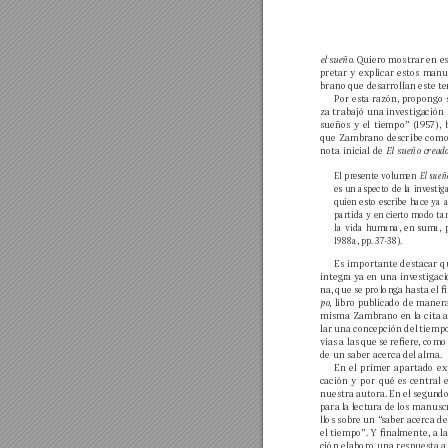
el sueño
. Quier
o mostrar en es
pretar 
y 
explicar 
estos 
manus
brano 
que desarrollan est
e t
Por est
a razón, pr
op
ongo 
za 
trabajó 
una inv
estigación 
sueños 
y 
el 
tiempo” 
(1957
), 
que Zambrano 
describe como
nota 
inicial 
de 
El 
sueño 
cread
El 
presente 
v
olumen 
El 
sueñ
es 
un 
aspecto 
de 
la 
inv
estig
quien 
esto 
escribe 
hace 
y
a 
partida 
y 
en 
cierto 
modo 
ta
la 
vida 
human
a, 
en 
suma, 
1988a, pp. 37
-38).
Es 
importante 
destacar 
q
integr
a 
y
a 
en 
una 
inv
estigaci
na, 
que se 
prolonga 
hasta 
el 
po
, 
libro publicado 
de 
manera
misma Zambr
ano 
en la 
cita 
lar un
a concepción del 
tiemp
vias 
a las 
que se 
reere, 
como
de un saber acerca del 
alma. 
En 
el 
primer 
apartado 
ex
cación 
y 
por 
qué 
es 
central 
e
nuestra 
autor
a. 
En 
el segundo
para 
la lectur
a de los 
manuscr
llos sobre 
un “
saber acerca de
el 
tiempo”. Y 
nalmente, a 
la
ción 
elab
oro 
una 
respuesta 
a