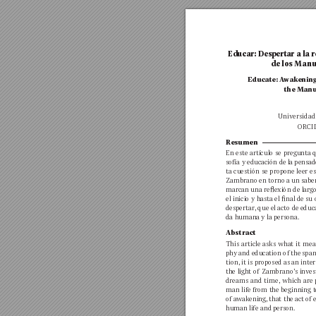
Educar: Despertar a 
la 
r
de los Manu
Educate: A
w
ak
enin
g
the M
anu
Univ
ersidad
OR
CI
R
esumen 
En este artículo 
se 
pregunta q
sofía y 
educación de 
la 
pensad
ta cuestión 
se 
propone 
leer 
es
Zambrano 
en 
torno 
a un 
sabe
mar
can una reexión 
de largo
el inicio y hast
a el nal de su 
despertar
, que 
el act
o de 
educ
da hum
an
a y 
la person
a.
Abstract
This 
article 
asks 
wh
at 
it 
mea
phy 
and 
education of 
the 
span
tion, it 
is pr
oposed as an 
inte
the light 
of 
Zambrano’s inv
es
dreams 
and 
time, 
which 
are 
man lif
e from the beginning t
of a
w
akenin
g, th
at the 
act of 
human 
life and 
person.