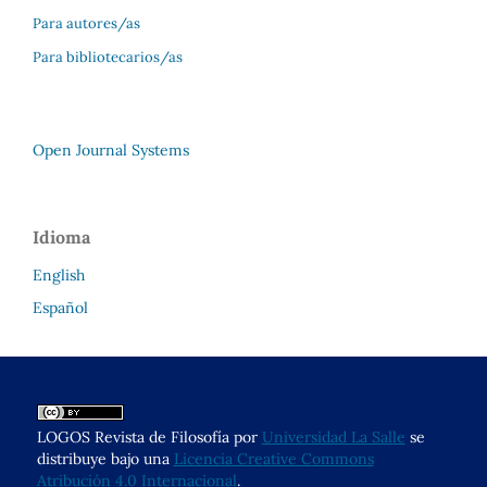
Para autores/as
Para bibliotecarios/as
Open Journal Systems
Idioma
English
Español
LOGOS Revista de Filosofía por
Universidad La Salle
se
distribuye bajo una
Licencia Creative Commons
Atribución 4.0 Internacional
.