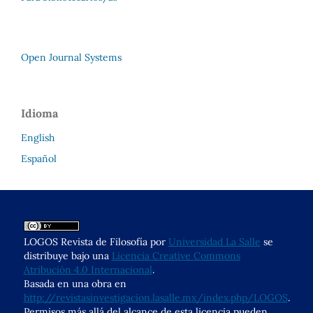
Open Journal Systems
Idioma
English
Español
LOGOS Revista de Filosofía por
Universidad La Salle
se
distribuye bajo una
Licencia Creative Commons
Atribución 4.0 Internacional
.
Basada en una obra en
http://revistasinvestigacion.lasalle.mx/index.php/LOGOS
.
Permisos más allá del alcance de esta licencia pueden