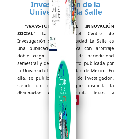
Investigación de la
Universidad la Salle
"TRANS-
FORMACIÓN E INNOVACIÓN
SOCIAL
"
La Revista del Centro de
Investigación de la Universidad La Salle es
una publicación electrónica con arbitraje
doble ciego internacional de periodicidad
semestral y de acceso abierto, publicada por
la Universidad La Salle Ciudad de México. En
ella, se publican artículos de investigación,
siendo un foro plural que posibilita la
divulgación científica multi-, inter- y
Ver revista
transdiciplinaria.