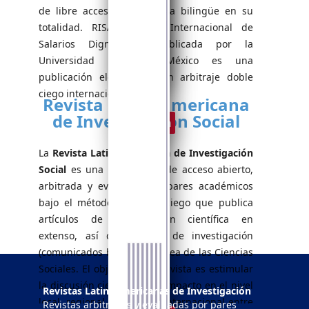
de libre acceso y de forma bilingüe en su
totalidad. RISAD Revista Internacional de
Salarios Dignos es publicada por la
Universidad La Salle México es una
publicación electrónica con arbitraje doble
ciego internacional.
Revista Latinoamericana
de Investigación Social
Ver revista
La
Revista Latinoamericana de Investigación
Social
es una publicación de acceso abierto,
arbitrada y evaluada por pares académicos
bajo el método de doble ciego que publica
artículos de investigación científica en
extenso, así como notas de investigación
(comunicados breves) del área de las Ciencias
Sociales. El objetivo de la revista es estimular
la discusión científica y su impacto en el nivel
Revistas Latinoamericanas de Investigación
local, regional, nacional e internacional entre
Revistas arbitradas y evaluadas por pares